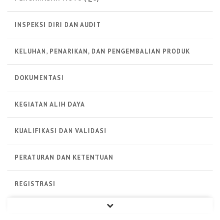
INSPEKSI DIRI DAN AUDIT
KELUHAN, PENARIKAN, DAN PENGEMBALIAN PRODUK
DOKUMENTASI
KEGIATAN ALIH DAYA
KUALIFIKASI DAN VALIDASI
PERATURAN DAN KETENTUAN
REGISTRASI
PRODUK STERIL
PRODUK NON STERIL
PRODUK BIOLOGI
ALAT KESEHATAN
LAINNYA