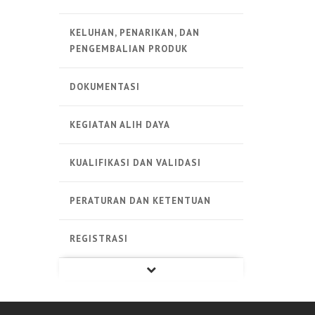
KELUHAN, PENARIKAN, DAN
PENGEMBALIAN PRODUK
DOKUMENTASI
KEGIATAN ALIH DAYA
KUALIFIKASI DAN VALIDASI
PERATURAN DAN KETENTUAN
REGISTRASI
PRODUK STERIL
PRODUK NON STERIL
PRODUK BIOLOGI
ALAT KESEHATAN
LAINNYA