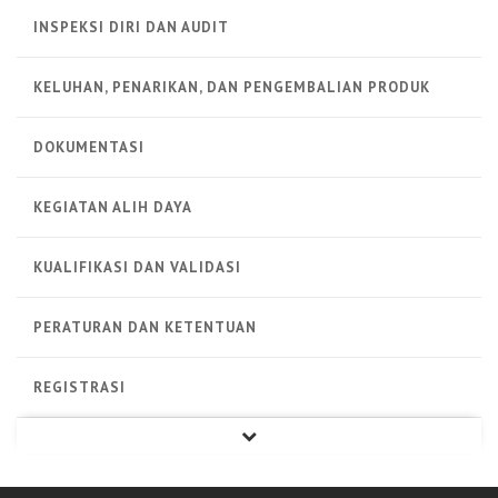
INSPEKSI DIRI DAN AUDIT
KELUHAN, PENARIKAN, DAN PENGEMBALIAN PRODUK
DOKUMENTASI
KEGIATAN ALIH DAYA
KUALIFIKASI DAN VALIDASI
PERATURAN DAN KETENTUAN
REGISTRASI
PRODUK STERIL
PRODUK NON STERIL
PRODUK BIOLOGI
ALAT KESEHATAN
LAINNYA