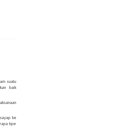
lam suatu
kan baik
laksanaan
 sayap ke
rapa tipe