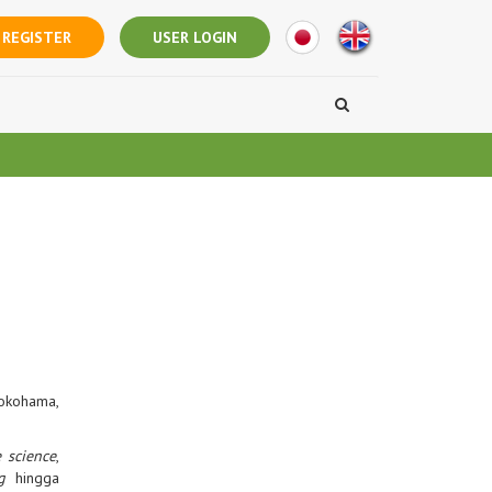
REGISTER
USER LOGIN
Yokohama,
e science
,
ng
hingga