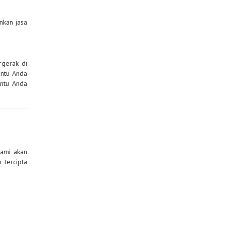
inkan jasa
gerak di
antu Anda
ntu Anda
kami akan
 tercipta