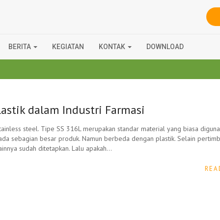
BERITA
KEGIATAN
KONTAK
DOWNLOAD
tik dalam Industri Farmasi
tainless steel. Tipe SS 316L merupakan standar material yang biasa diguna
s pada sebagian besar produk. Namun berbeda dengan plastik. Selain pertim
 lainnya sudah ditetapkan. Lalu apakah…
REA