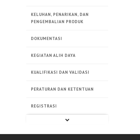
KELUHAN, PENARIKAN, DAN
PENGEMBALIAN PRODUK
DOKUMENTASI
KEGIATAN ALIH DAYA
KUALIFIKASI DAN VALIDASI
PERATURAN DAN KETENTUAN
REGISTRASI
PRODUK STERIL
PRODUK NON-STERIL
PRODUK BIOLOGI
ALAT KESEHATAN
LAINNYA