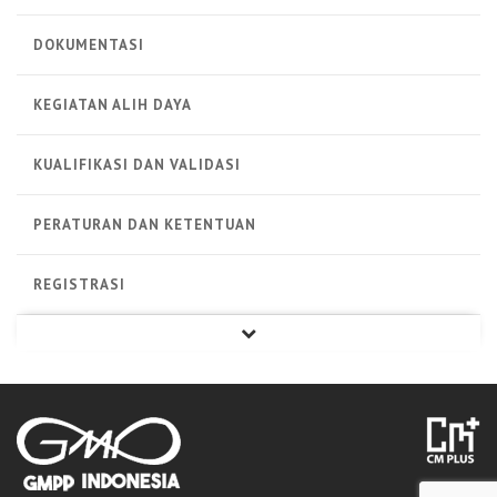
DOKUMENTASI
KEGIATAN ALIH DAYA
KUALIFIKASI DAN VALIDASI
PERATURAN DAN KETENTUAN
REGISTRASI
PRODUK STERIL
PRODUK NON-STERIL
PRODUK BIOLOGI
ALAT KESEHATAN
LAINNYA